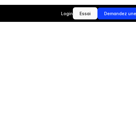
Login
Essai
Demandez un
Essai
Demandez un
e
n
A
I
n
e
f
o
n
c
t
i
v
e
c
l
a
p
r
é
c
i
s
i
o